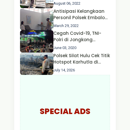
Ternak Kambing warga
August 06, 2022
Oleh Satgas Ops Aman
Antisipasi Kelangkaan
Nusa II Polda Kalbar*
Personil Polsek Embaloh
Hulu Gencar Lakukan
March 29, 2022
Pengecekan Oksigen
Cegah Covid-19, TNI-
Polri di Jongkong
Himbau Masyarakat
June 03, 2020
Jangan Kumpul Hinga
Polsek Silat Hulu Cek Titik
Larut Malam.
Hotspot Karhutla di
Desa Nanga Dangkan,
July 14, 2026
Api Ditemukan Sudah
Padam
SPECIAL ADS