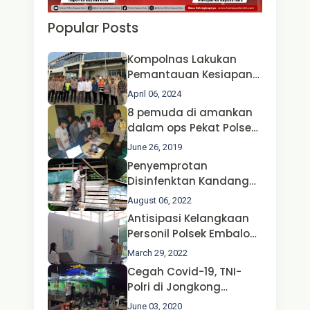
Popular Posts
Kompolnas Lakukan
Pemantauan Kesiapan
Operasi Ketupat 2024 di
April 06, 2024
Polda Jatim Bersama
8 pemuda di amankan
Kapolri dan Menteri
dalam ops Pekat Polsek
Perhubungan
Jongkong
June 26, 2019
Penyemprotan
Disinfenktan Kandang
Ternak Kambing warga
August 06, 2022
Oleh Satgas Ops Aman
Antisipasi Kelangkaan
Nusa II Polda Kalbar*
Personil Polsek Embaloh
Hulu Gencar Lakukan
March 29, 2022
Pengecekan Oksigen
Cegah Covid-19, TNI-
Polri di Jongkong
Himbau Masyarakat
June 03, 2020