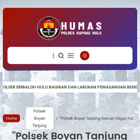
 BAGIKAN DAN LAKUKAN PEMASANGAN BENDERA MERAH PUTIH
SIN
Polsek
Home
Boyan
"Polsek Boyan Tanjung Gencar Cegah Karhutla dengan Sosialisasi dan Spanduk"
Tanjung
"Polsek Boyan Tanjung