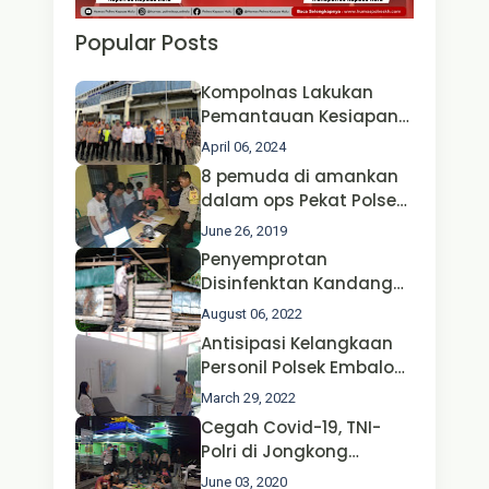
Popular Posts
Kompolnas Lakukan
Pemantauan Kesiapan
Operasi Ketupat 2024 di
April 06, 2024
Polda Jatim Bersama
8 pemuda di amankan
Kapolri dan Menteri
dalam ops Pekat Polsek
Perhubungan
Jongkong
June 26, 2019
Penyemprotan
Disinfenktan Kandang
Ternak Kambing warga
August 06, 2022
Oleh Satgas Ops Aman
Antisipasi Kelangkaan
Nusa II Polda Kalbar*
Personil Polsek Embaloh
Hulu Gencar Lakukan
March 29, 2022
Pengecekan Oksigen
Cegah Covid-19, TNI-
Polri di Jongkong
Himbau Masyarakat
June 03, 2020