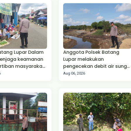
atang Lupar Dalam
Anggota Polsek Batang
enjaga keamanan
Lupar melakukan
rtiban masyarakat
pengecekan debit air sunga
tibmas)
Batang Lupar Kecamatan
6
Aug 06, 2026
Batang Lupar