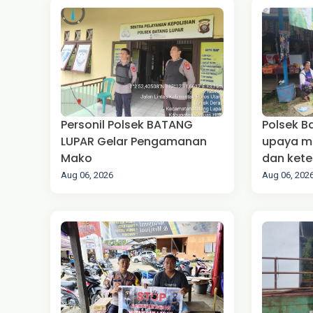
‎Personil Polsek BATANG
Polsek B
LUPAR Gelar Pengamanan
upaya m
Mako
dan kete
(Harkam
Aug 06, 2026
Aug 06, 202