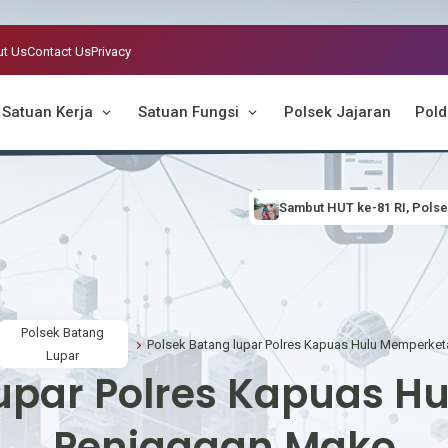
t Us
Contact Us
Privacy
Satuan Kerja
Satuan Fungsi
Polsek Jajaran
Pold
Sambut HUT ke-81 RI, Polsek Suhaid Bagikan Bendera
Polsek Batang
Lupar
lupar Polres Kapuas H
Penjagaan Mako