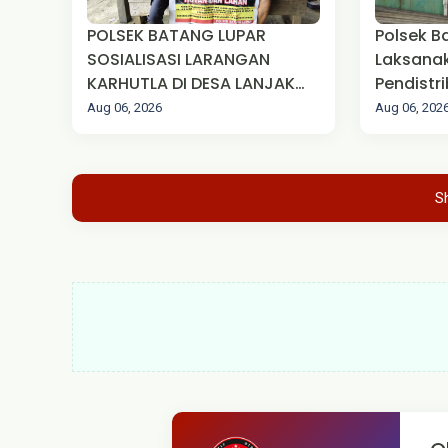
‎POLSEK BATANG LUPAR
Polsek B
SOSIALISASI LARANGAN
Laksana
KARHUTLA DI DESA LANJAK
Pendistr
DERAS
APMS/SP
Aug 06, 2026
Aug 06, 202
S