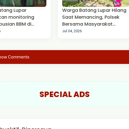
atang Lupar
Warga Batang Lupar Hilang
kan monitoring
Saat Memancing, Polsek
ibusian BBM di
Bersama Masyarakat
BU.
Lakukan Pencarian
6
Jul 04, 2026
how Comments
SPECIAL ADS