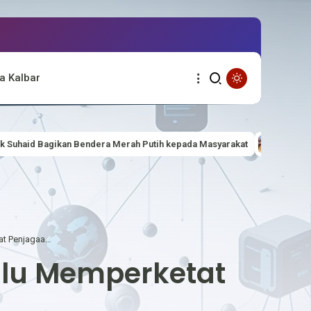
a Kalbar
 Merah Putih kepada Masyarakat
Polsek Suhaid Bersama Forkopimc
Polsek Batang lupar Polres Kapuas Hulu Memperketat Penjagaan Mako
ulu Memperketat