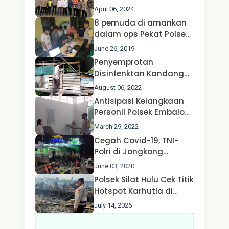
Operasi Ketupat 2024 di
April 06, 2024
Polda Jatim Bersama
8 pemuda di amankan
Kapolri dan Menteri
dalam ops Pekat Polsek
Perhubungan
Jongkong
June 26, 2019
Penyemprotan
Disinfenktan Kandang
Ternak Kambing warga
August 06, 2022
Oleh Satgas Ops Aman
Antisipasi Kelangkaan
Nusa II Polda Kalbar*
Personil Polsek Embaloh
Hulu Gencar Lakukan
March 29, 2022
Pengecekan Oksigen
Cegah Covid-19, TNI-
Polri di Jongkong
Himbau Masyarakat
June 03, 2020
Jangan Kumpul Hinga
Polsek Silat Hulu Cek Titik
Larut Malam.
Hotspot Karhutla di
Desa Nanga Dangkan,
July 14, 2026
Api Ditemukan Sudah
Padam