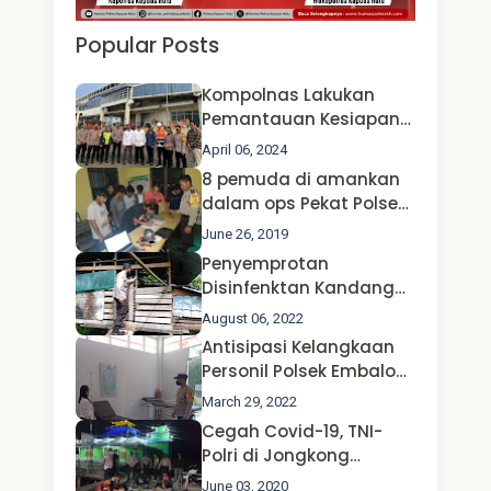
Popular Posts
Kompolnas Lakukan
Pemantauan Kesiapan
Operasi Ketupat 2024 di
April 06, 2024
Polda Jatim Bersama
8 pemuda di amankan
Kapolri dan Menteri
dalam ops Pekat Polsek
Perhubungan
Jongkong
June 26, 2019
Penyemprotan
Disinfenktan Kandang
Ternak Kambing warga
August 06, 2022
Oleh Satgas Ops Aman
Antisipasi Kelangkaan
Nusa II Polda Kalbar*
Personil Polsek Embaloh
Hulu Gencar Lakukan
March 29, 2022
Pengecekan Oksigen
Cegah Covid-19, TNI-
Polri di Jongkong
Himbau Masyarakat
June 03, 2020