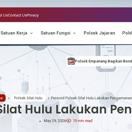
t Us
Contact Us
Privacy
Satuan Kerja
Satuan Fungsi
Polsek Jajaran
Pold
Polsek Empanang Bagikan Bendera Merah Putih kepada M
me
Polsek Silat Hulu
Personil Polsek Silat Hulu Lakukan Pengamana
k Silat Hulu Lakukan 
May 29, 2026
13 min read