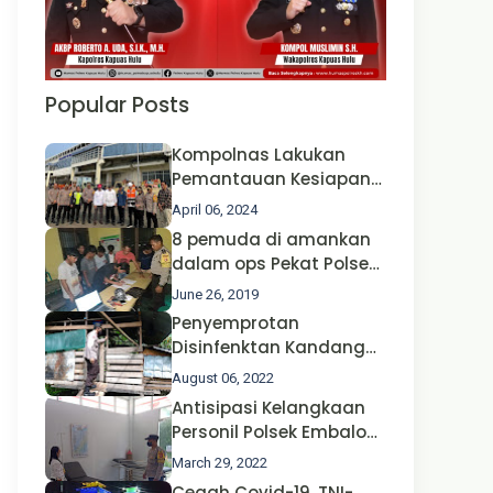
Popular Posts
Kompolnas Lakukan
Pemantauan Kesiapan
Operasi Ketupat 2024 di
April 06, 2024
Polda Jatim Bersama
8 pemuda di amankan
Kapolri dan Menteri
dalam ops Pekat Polsek
Perhubungan
Jongkong
June 26, 2019
Penyemprotan
Disinfenktan Kandang
Ternak Kambing warga
August 06, 2022
Oleh Satgas Ops Aman
Antisipasi Kelangkaan
Nusa II Polda Kalbar*
Personil Polsek Embaloh
Hulu Gencar Lakukan
March 29, 2022
Pengecekan Oksigen
Cegah Covid-19, TNI-