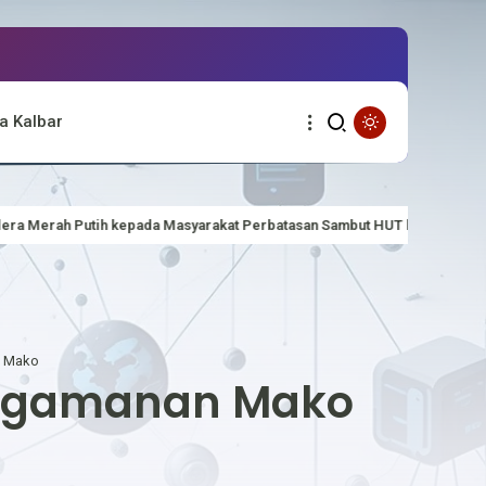
a Kalbar
asyarakat Perbatasan Sambut HUT ke-81 Kemerdekaan RI
Polsek Si
n Mako
Pengamanan Mako