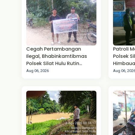
Cegah Pertambangan
Patroli M
Ilegal, Bhabinkamtibmas
Polsek S
Polsek Silat Hulu Rutin
Himbaua
Berikan Sosialisasi
Aug 06, 2026
Aug 06, 202