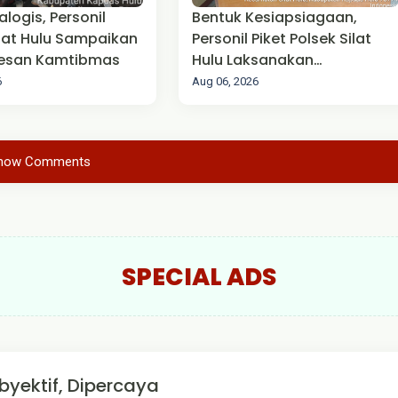
ialogis, Personil
Bentuk Kesiapsiagaan,
ilat Hulu Sampaikan
Personil Piket Polsek Silat
esan Kamtibmas
Hulu Laksanakan
Pengamanan Mako
6
Aug 06, 2026
how Comments
SPECIAL ADS
byektif, Dipercaya