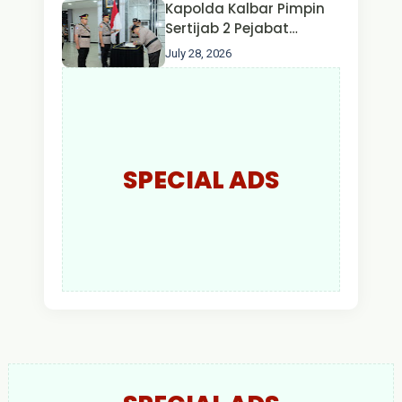
Kapolda Kalbar Pimpin
Larut Malam.
Sertijab 2 Pejabat
Utama dan 7 Kapolres,
July 28, 2026
AKBP Wisnu Perdana
Putra Resmi Jabat
Kapolres Kapuas Hulu
SPECIAL ADS