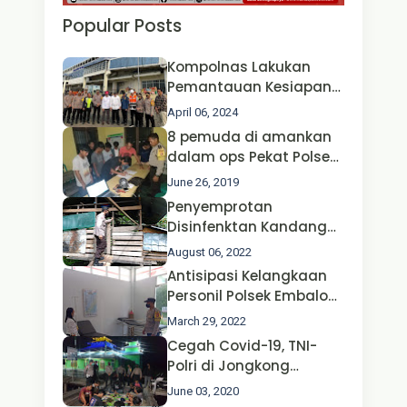
Popular Posts
Kompolnas Lakukan
Pemantauan Kesiapan
Operasi Ketupat 2024 di
April 06, 2024
Polda Jatim Bersama
8 pemuda di amankan
Kapolri dan Menteri
dalam ops Pekat Polsek
Perhubungan
Jongkong
June 26, 2019
Penyemprotan
Disinfenktan Kandang
Ternak Kambing warga
August 06, 2022
Oleh Satgas Ops Aman
Antisipasi Kelangkaan
Nusa II Polda Kalbar*
Personil Polsek Embaloh
Hulu Gencar Lakukan
March 29, 2022
Pengecekan Oksigen
Cegah Covid-19, TNI-
Polri di Jongkong
Himbau Masyarakat
June 03, 2020
Jangan Kumpul Hinga