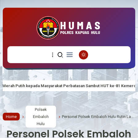
arakat Perbatasan Sambut HUT ke-81 Kemerdekaan RI
Polsek Silat
Polsek
Home
Embaloh
Personel Polsek Embaloh Hulu Rutin Laksanakan Patroli Dialogis
Hulu
Personel Polsek Embaloh