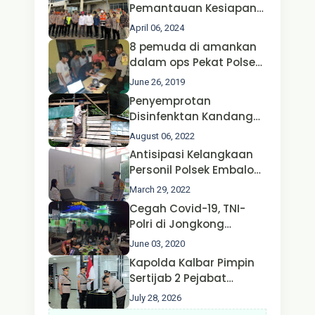
Pemantauan Kesiapan
Operasi Ketupat 2024 di
April 06, 2024
Polda Jatim Bersama
8 pemuda di amankan
Kapolri dan Menteri
dalam ops Pekat Polsek
Perhubungan
Jongkong
June 26, 2019
Penyemprotan
Disinfenktan Kandang
Ternak Kambing warga
August 06, 2022
Oleh Satgas Ops Aman
Antisipasi Kelangkaan
Nusa II Polda Kalbar*
Personil Polsek Embaloh
Hulu Gencar Lakukan
March 29, 2022
Pengecekan Oksigen
Cegah Covid-19, TNI-
Polri di Jongkong
Himbau Masyarakat
June 03, 2020
Jangan Kumpul Hinga
Kapolda Kalbar Pimpin
Larut Malam.
Sertijab 2 Pejabat
Utama dan 7 Kapolres,
July 28, 2026
AKBP Wisnu Perdana