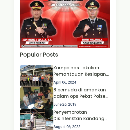
Popular Posts
Kompolnas Lakukan
Pemantauan Kesiapan
Operasi Ketupat 2024 di
April 06, 2024
Polda Jatim Bersama
8 pemuda di amankan
Kapolri dan Menteri
dalam ops Pekat Polsek
Perhubungan
Jongkong
June 26, 2019
Penyemprotan
Disinfenktan Kandang
Ternak Kambing warga
August 06, 2022