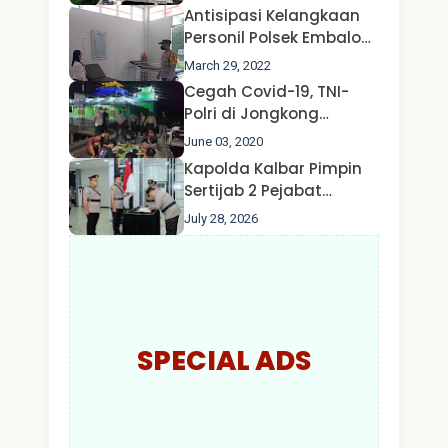
Oleh Satgas Ops Aman
Antisipasi Kelangkaan
Nusa II Polda Kalbar*
Personil Polsek Embaloh
Hulu Gencar Lakukan
March 29, 2022
Pengecekan Oksigen
Cegah Covid-19, TNI-
Polri di Jongkong
Himbau Masyarakat
June 03, 2020
Jangan Kumpul Hinga
Kapolda Kalbar Pimpin
Larut Malam.
Sertijab 2 Pejabat
Utama dan 7 Kapolres,
July 28, 2026
AKBP Wisnu Perdana
Putra Resmi Jabat
Kapolres Kapuas Hulu
SPECIAL ADS