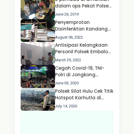
Kapolri dan Menteri
dalam ops Pekat Polsek
Perhubungan
Jongkong
June 26, 2019
Penyemprotan
Disinfenktan Kandang
Ternak Kambing warga
August 06, 2022
Oleh Satgas Ops Aman
Antisipasi Kelangkaan
Nusa II Polda Kalbar*
Personil Polsek Embaloh
Hulu Gencar Lakukan
March 29, 2022
Pengecekan Oksigen
Cegah Covid-19, TNI-
Polri di Jongkong
Himbau Masyarakat
June 03, 2020
Jangan Kumpul Hinga
Polsek Silat Hulu Cek Titik
Larut Malam.
Hotspot Karhutla di
Desa Nanga Dangkan,
July 14, 2026
Api Ditemukan Sudah
Padam