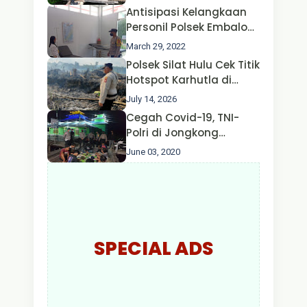
Oleh Satgas Ops Aman
Antisipasi Kelangkaan
Nusa II Polda Kalbar*
Personil Polsek Embaloh
Hulu Gencar Lakukan
March 29, 2022
Pengecekan Oksigen
Polsek Silat Hulu Cek Titik
Hotspot Karhutla di
Desa Nanga Dangkan,
July 14, 2026
Api Ditemukan Sudah
Cegah Covid-19, TNI-
Padam
Polri di Jongkong
Himbau Masyarakat
June 03, 2020
Jangan Kumpul Hinga
Larut Malam.
SPECIAL ADS