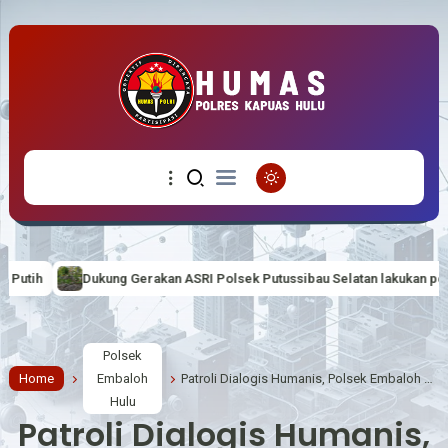
akan ASRI Polsek Putussibau Selatan lakukan penanaman Pohon
GE
Polsek
Home
Embaloh
Patroli Dialogis Humanis, Polsek Embaloh Hulu Sampaikan Pesan Kamtibmas kepada Warga
Hulu
Patroli Dialogis Humanis,