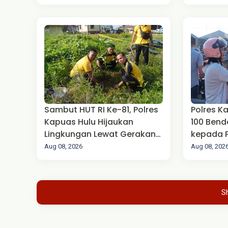
KENCANA
HUT RI K
Sambut HUT RI Ke-81, Polres
Polres K
Kapuas Hulu Hijaukan
100 Bend
Lingkungan Lewat Gerakan
kepada 
"Indonesia ASRI"
Wujudka
Aug 08, 2026
Aug 08, 202
Nasional
ke-81
S