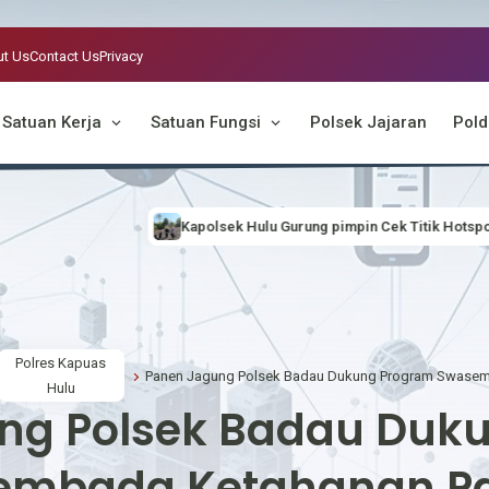
t Us
Contact Us
Privacy
Satuan Kerja
Satuan Fungsi
Polsek Jajaran
Pold
Kapolsek Hulu Gurung pimpin Cek Titik Hotspot, Antisipasi Karhutla
Polres Kapuas
Hulu
ng Polsek Badau Duk
embada Ketahanan P