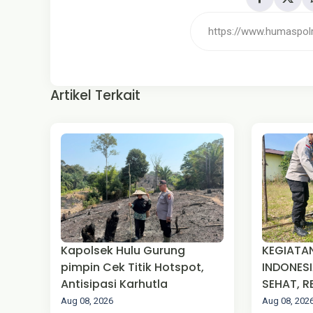
Artikel Terkait
Kapolsek Hulu Gurung
KEGIATA
pimpin Cek Titik Hotspot,
INDONESI
Antisipasi Karhutla
SEHAT, R
MAKO PO
Aug 08, 2026
Aug 08, 202