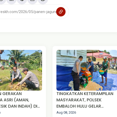
N GERAKAN
TINGKATKAN KETERAMPILAN
A ASRI (AMAN,
MASYARAKAT, POLSEK
ESIK DAN INDAH) DI
EMBALOH HULU GELAR
LSEK PURING
PELATIHAN PEMIPILAN
6
Aug 08, 2026