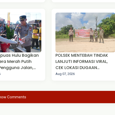
 DALAM RANGKA
JAGUNG YANG BAIK DAN
E-81 TAHUN 2026
BENAR
apuas Hulu Bagikan
POLSEK MENTEBAH TINDAK
era Merah Putih
LANJUTI INFORMASI VIRAL,
Pengguna Jalan,
CEK LOKASI DUGAAN
n Semangat
AKTIVITAS PETI DI SUNGAI
6
Aug 07, 2026
isme Jelang HUT RI
EMPALAK
how Comments