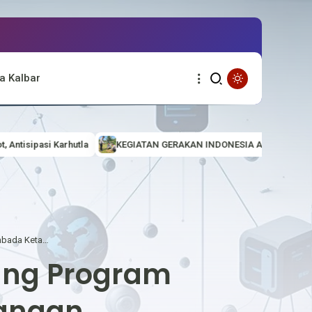
a Kalbar
KEGIATAN GERAKAN INDONESIA ASRI (AMAN, SEHAT, RESIK DAN IND
Panen Jagung Polsek Badau Dukung Program Swasembada Ketahanan Pangan
ung Program
angan