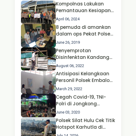
Kompolnas Lakukan
Pemantauan Kesiapan
Operasi Ketupat 2024 di
April 06, 2024
Polda Jatim Bersama
8 pemuda di amankan
Kapolri dan Menteri
dalam ops Pekat Polsek
Perhubungan
Jongkong
June 26, 2019
Penyemprotan
Disinfenktan Kandang
Ternak Kambing warga
August 06, 2022
Oleh Satgas Ops Aman
Antisipasi Kelangkaan
Nusa II Polda Kalbar*
Personil Polsek Embaloh
Hulu Gencar Lakukan
March 29, 2022
Pengecekan Oksigen
Cegah Covid-19, TNI-
Polri di Jongkong
Himbau Masyarakat
June 03, 2020
Jangan Kumpul Hinga
Polsek Silat Hulu Cek Titik
Larut Malam.
Hotspot Karhutla di
Desa Nanga Dangkan,
July 14, 2026