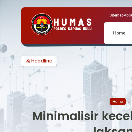
Sitemap
Abou
Home
Headline
Home
Minimalisir kece
laksan