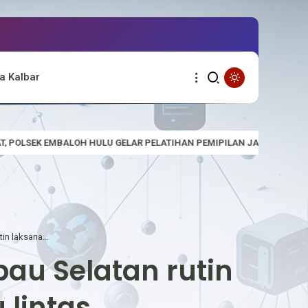
a Kalbar
LU GELAR PELATIHAN PEMIPILAN JAGUNG YANG BAIK DAN BENAR
Minimalisir kecelakaan Polsek Putussibau Selatan rutin laksanakan Pengaturan Lalu lintas
bau Selatan rutin
 lintas