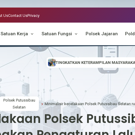
t Us
Contact Us
Privacy
Satuan Kerja
Satuan Fungsi
Polsek Jajaran
Pold
TINGKATKAN KETERAMPILAN MASYARAKAT, POLSEK EMBALOH HU
Polsek Putussibau
Selatan
lakaan Polsek Putussi
akan Pengaturan Lalu