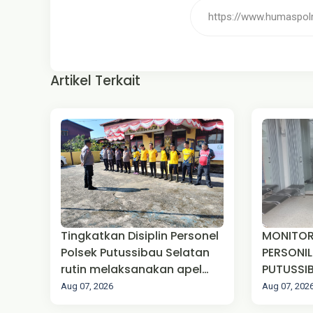
Artikel Terkait
Tingkatkan Disiplin Personel
MONITOR
Polsek Putussibau Selatan
PERSONIL
rutin melaksanakan apel
PUTUSSI
pagi
PATROLI 
Aug 07, 2026
Aug 07, 202