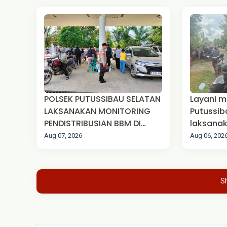
POLSEK PUTUSSIBAU SELATAN
Layani m
LAKSANAKAN MONITORING
Putussib
PENDISTRIBUSIAN BBM DI
laksanak
SPBU
lintas
Aug 07, 2026
Aug 06, 202
S