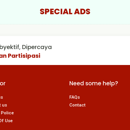
SPECIAL ADS
byektif, Dipercaya
an Partisipasi
For
Need some help?
us
FAQs
t us
Contact
 Police
Of Use