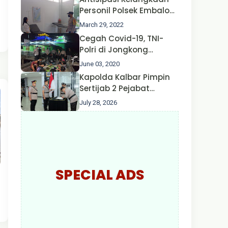
Nusa II Polda Kalbar*
Personil Polsek Embaloh
Hulu Gencar Lakukan
March 29, 2022
Pengecekan Oksigen
Cegah Covid-19, TNI-
Polri di Jongkong
Himbau Masyarakat
June 03, 2020
Jangan Kumpul Hinga
Kapolda Kalbar Pimpin
Larut Malam.
Sertijab 2 Pejabat
Utama dan 7 Kapolres,
July 28, 2026
AKBP Wisnu Perdana
Putra Resmi Jabat
Kapolres Kapuas Hulu
SPECIAL ADS