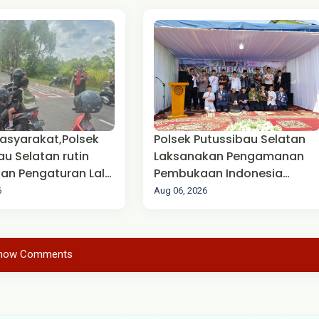
asyarakat,Polsek
Polsek Putussibau Selatan
au Selatan rutin
Laksanakan Pengamanan
an Pengaturan Lalu
Pembukaan Indonesia
Bahagiakan Santri (IBS)
6
Aug 06, 2026
Kapuas Hulu Tahun 2026
how Comments