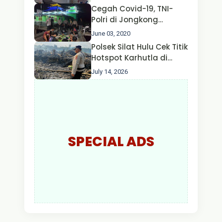
Pengecekan Oksigen
Cegah Covid-19, TNI-
Polri di Jongkong
Himbau Masyarakat
June 03, 2020
Jangan Kumpul Hinga
Polsek Silat Hulu Cek Titik
Larut Malam.
Hotspot Karhutla di
Desa Nanga Dangkan,
July 14, 2026
Api Ditemukan Sudah
Padam
SPECIAL ADS