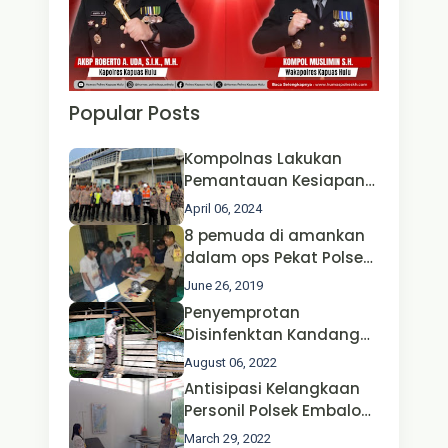
Popular Posts
Kompolnas Lakukan
Pemantauan Kesiapan
Operasi Ketupat 2024 di
April 06, 2024
Polda Jatim Bersama
8 pemuda di amankan
Kapolri dan Menteri
dalam ops Pekat Polsek
Perhubungan
Jongkong
June 26, 2019
Penyemprotan
Disinfenktan Kandang
Ternak Kambing warga
August 06, 2022
Oleh Satgas Ops Aman
Antisipasi Kelangkaan
Nusa II Polda Kalbar*
Personil Polsek Embaloh
Hulu Gencar Lakukan
March 29, 2022