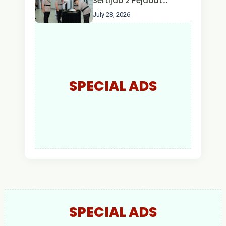
Sertijab 2 Pejabat
Utama dan 7 Kapolres,
July 28, 2026
AKBP Wisnu Perdana
Putra Resmi Jabat
Kapolres Kapuas Hulu
SPECIAL ADS
SPECIAL ADS