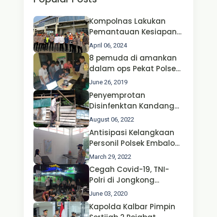
Kompolnas Lakukan
Pemantauan Kesiapan
Operasi Ketupat 2024 di
April 06, 2024
Polda Jatim Bersama
8 pemuda di amankan
Kapolri dan Menteri
dalam ops Pekat Polsek
Perhubungan
Jongkong
June 26, 2019
Penyemprotan
Disinfenktan Kandang
Ternak Kambing warga
August 06, 2022
Oleh Satgas Ops Aman
Antisipasi Kelangkaan
Nusa II Polda Kalbar*
Personil Polsek Embaloh
Hulu Gencar Lakukan
March 29, 2022
Pengecekan Oksigen
Cegah Covid-19, TNI-
Polri di Jongkong
Himbau Masyarakat
June 03, 2020
Jangan Kumpul Hinga
Kapolda Kalbar Pimpin
Larut Malam.