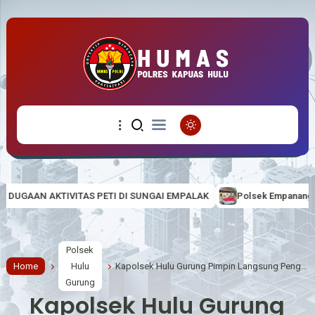
I DI SUNGAI EMPALAK
Polsek Empanang Bagikan Bendera Merah Pu
Polsek
Home
Hulu
Kapolsek Hulu Gurung Pimpin Langsung Pengamanan Sholat Idul Adha 1447 H, Pastikan Ibadah Berlangsung Aman Dan Khidmat
Gurung
Kapolsek Hulu Gurung