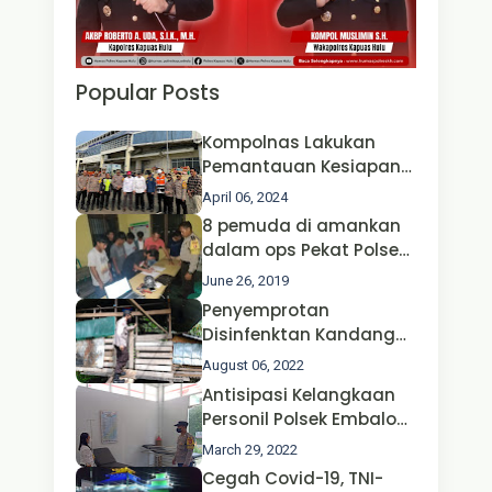
Popular Posts
Kompolnas Lakukan
Pemantauan Kesiapan
Operasi Ketupat 2024 di
April 06, 2024
Polda Jatim Bersama
8 pemuda di amankan
Kapolri dan Menteri
dalam ops Pekat Polsek
Perhubungan
Jongkong
June 26, 2019
Penyemprotan
Disinfenktan Kandang
Ternak Kambing warga
August 06, 2022
Oleh Satgas Ops Aman
Antisipasi Kelangkaan
Nusa II Polda Kalbar*
Personil Polsek Embaloh
Hulu Gencar Lakukan
March 29, 2022
Pengecekan Oksigen
Cegah Covid-19, TNI-