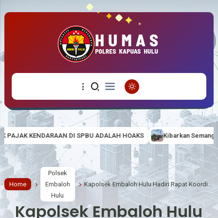
 SPBU ADALAH HOAKS
Kibarkan Semangat Nasionalisme di Tapal B
Polsek
Home
Embaloh
Kapolsek Embaloh Hulu Hadiri Rapat Koordinasi dan Evaluasi Kinerja Panitia Pilkades Serentak Tahun 2026 di Kantor Camat Embaloh Hulu
Hulu
Kapolsek Embaloh Hulu