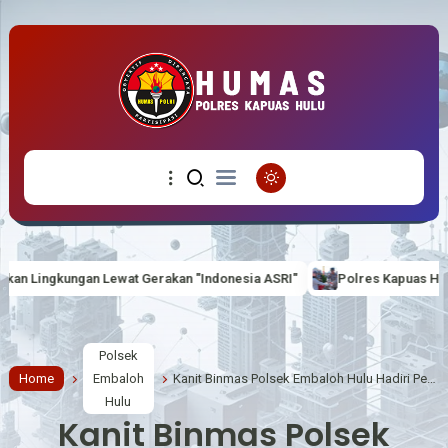
rakan "Indonesia ASRI"
Polres Kapuas Hulu Bagikan 100 Bendera M
Polsek
Home
Embaloh
Kanit Binmas Polsek Embaloh Hulu Hadiri Penyaluran BLT-DD Triwulan II Tahun 2026 di Desa Rantau Prapat Kecamatan Embaloh Hulu.
Hulu
Kanit Binmas Polsek