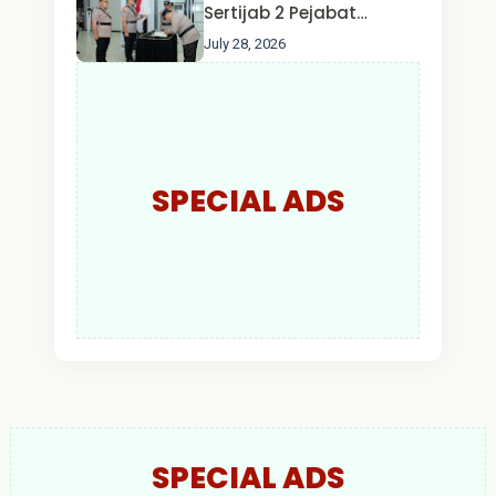
Larut Malam.
Sertijab 2 Pejabat
Utama dan 7 Kapolres,
July 28, 2026
AKBP Wisnu Perdana
Putra Resmi Jabat
Kapolres Kapuas Hulu
SPECIAL ADS
SPECIAL ADS