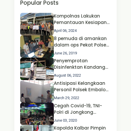
Popular Posts
Kompolnas Lakukan
Pemantauan Kesiapan
Operasi Ketupat 2024 di
April 06, 2024
Polda Jatim Bersama
8 pemuda di amankan
Kapolri dan Menteri
dalam ops Pekat Polsek
Perhubungan
Jongkong
June 26, 2019
Penyemprotan
Disinfenktan Kandang
Ternak Kambing warga
August 06, 2022
Oleh Satgas Ops Aman
Antisipasi Kelangkaan
Nusa II Polda Kalbar*
Personil Polsek Embaloh
Hulu Gencar Lakukan
March 29, 2022
Pengecekan Oksigen
Cegah Covid-19, TNI-
Polri di Jongkong
Himbau Masyarakat
June 03, 2020
Jangan Kumpul Hinga
Kapolda Kalbar Pimpin