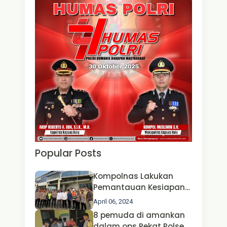
Popular Posts
Kompolnas Lakukan
Pemantauan Kesiapan
Operasi Ketupat 2024 di
April 06, 2024
Polda Jatim Bersama
8 pemuda di amankan
Kapolri dan Menteri
dalam ops Pekat Polsek