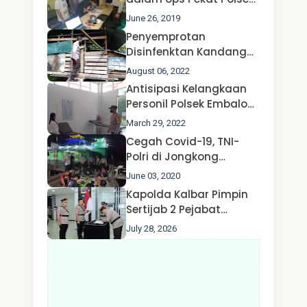
Perhubungan
Jongkong
June 26, 2019
Penyemprotan
Disinfenktan Kandang
Ternak Kambing warga
August 06, 2022
Oleh Satgas Ops Aman
Antisipasi Kelangkaan
Nusa II Polda Kalbar*
Personil Polsek Embaloh
Hulu Gencar Lakukan
March 29, 2022
Pengecekan Oksigen
Cegah Covid-19, TNI-
Polri di Jongkong
Himbau Masyarakat
June 03, 2020
Jangan Kumpul Hinga
Kapolda Kalbar Pimpin
Larut Malam.
Sertijab 2 Pejabat
Utama dan 7 Kapolres,
July 28, 2026
AKBP Wisnu Perdana
Putra Resmi Jabat
Kapolres Kapuas Hulu