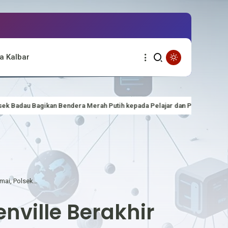
a Kalbar
Bendera Merah Putih kepada Pelajar dan Pengguna Jalan Sambut HUT ke-
Dugaan Penganiayaan di Cafe Bougenville Berakhir Damai, Polsek Putussibau Selatan Fasilitasi Mediasi
ville Berakhir