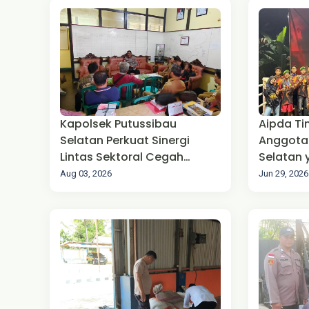
Kapolsek Putussibau
Aipda Ti
Selatan Perkuat Sinergi
Anggota 
Lintas Sektoral Cegah
Selatan 
Karhutla Melalui Rapat
Tinju Pe
Aug 03, 2026
Jun 29, 2026
Koordinasi