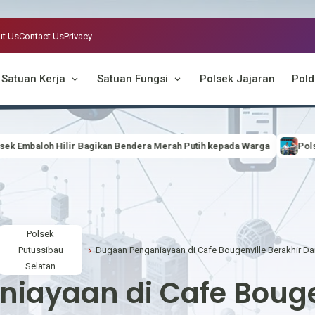
t Us
Contact Us
Privacy
Satuan Kerja
Satuan Fungsi
Polsek Jajaran
Pold
Bagikan Bendera Merah Putih kepada Warga
Polsek Badau Bagikan 
Polsek
Putussibau
Selatan
iayaan di Cafe Bougen