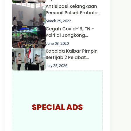
Oleh Satgas Ops Aman
Antisipasi Kelangkaan
Nusa II Polda Kalbar*
Personil Polsek Embaloh
Hulu Gencar Lakukan
March 29, 2022
Pengecekan Oksigen
Cegah Covid-19, TNI-
Polri di Jongkong
Himbau Masyarakat
June 03, 2020
Jangan Kumpul Hinga
Kapolda Kalbar Pimpin
Larut Malam.
Sertijab 2 Pejabat
Utama dan 7 Kapolres,
July 28, 2026
AKBP Wisnu Perdana
Putra Resmi Jabat
Kapolres Kapuas Hulu
SPECIAL ADS