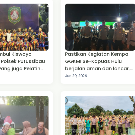
mbul Kiswoyo
Pastikan Kegiatan Kempa
Polsek Putussibau
GGKMI Se-Kapuas Hulu
yang juga Pelatih
berjalan aman dan lancar,
rtina Kapuas Hulu
Polsek Putussibau Selatan
Jun 29, 2026
maksimal kan Pengaman
dan Pengaturan Lalin