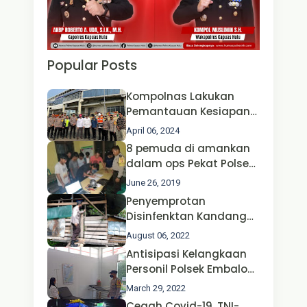
Popular Posts
Kompolnas Lakukan
Pemantauan Kesiapan
Operasi Ketupat 2024 di
April 06, 2024
Polda Jatim Bersama
8 pemuda di amankan
Kapolri dan Menteri
dalam ops Pekat Polsek
Perhubungan
Jongkong
June 26, 2019
Penyemprotan
Disinfenktan Kandang
Ternak Kambing warga
August 06, 2022
Oleh Satgas Ops Aman
Antisipasi Kelangkaan
Nusa II Polda Kalbar*
Personil Polsek Embaloh
Hulu Gencar Lakukan
March 29, 2022
Pengecekan Oksigen
Cegah Covid-19, TNI-