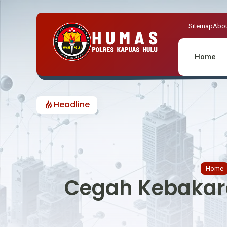
Sitemap
Abou
Home
Headline
POLSEK
Home
Cegah Kebakaran