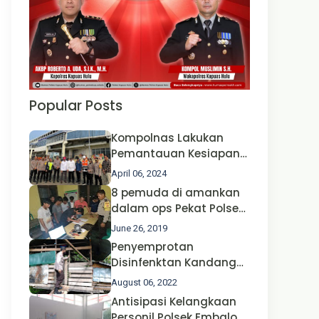
Popular Posts
Kompolnas Lakukan
Pemantauan Kesiapan
Operasi Ketupat 2024 di
April 06, 2024
Polda Jatim Bersama
8 pemuda di amankan
Kapolri dan Menteri
dalam ops Pekat Polsek
Perhubungan
Jongkong
June 26, 2019
Penyemprotan
Disinfenktan Kandang
Ternak Kambing warga
August 06, 2022
Oleh Satgas Ops Aman
Antisipasi Kelangkaan
Nusa II Polda Kalbar*
Personil Polsek Embaloh