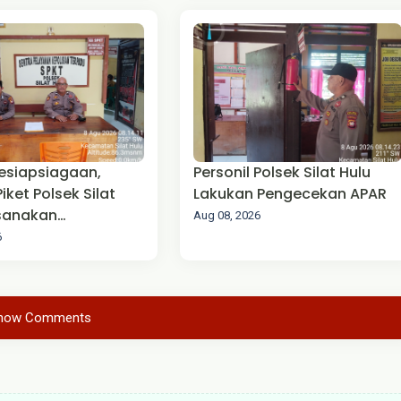
esiapsiagaan,
Personil Polsek Silat Hulu
Piket Polsek Silat
Lakukan Pengecekan APAR
ksanakan
Aug 08, 2026
anan Mako
6
how Comments