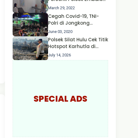
Hulu Gencar Lakukan
March 29, 2022
Pengecekan Oksigen
Cegah Covid-19, TNI-
Polri di Jongkong
Himbau Masyarakat
June 03, 2020
Jangan Kumpul Hinga
Polsek Silat Hulu Cek Titik
Larut Malam.
Hotspot Karhutla di
Desa Nanga Dangkan,
July 14, 2026
Api Ditemukan Sudah
Padam
SPECIAL ADS