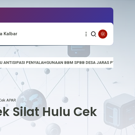
a Kalbar
BBM SPBB DESA JARAS PT. TYA PRATAMA NO 66.787.006
POLSE
 Cek APAR
k Silat Hulu Cek