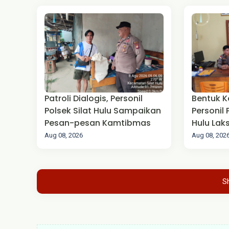
Patroli Dialogis, Personil
Bentuk K
Polsek Silat Hulu Sampaikan
Personil 
Pesan-pesan Kamtibmas
Hulu La
Pengam
Aug 08, 2026
Aug 08, 202
S