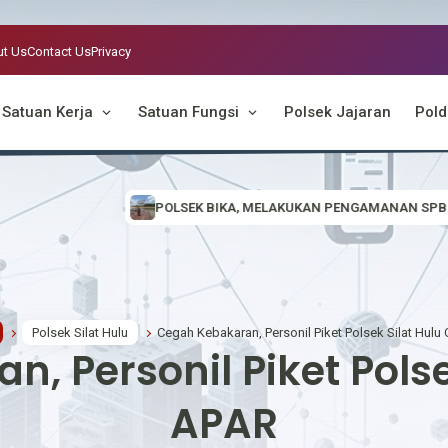
t Us
Contact Us
Privacy
Satuan Kerja
Satuan Fungsi
Polsek Jajaran
Pold
 BIKA, MELAKUKAN PENGAMANAN SPBU ANTISIPASI PENYALAHGUNAAN 
Polsek Silat Hulu
Cegah Kebakaran, Personil Piket Polsek Silat Hulu
, Personil Piket Polse
APAR