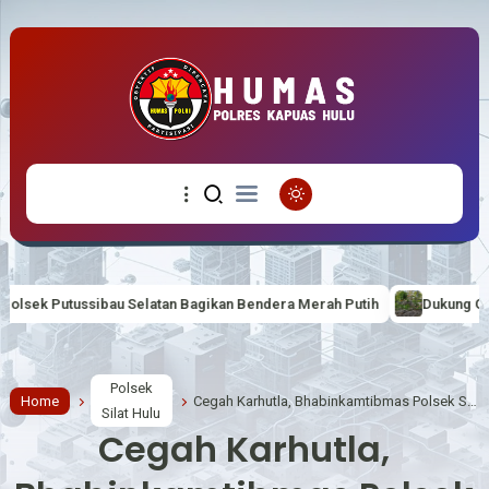
tan Bagikan Bendera Merah Putih
Dukung Gerakan ASRI Polsek Putu
Polsek
Home
Cegah Karhutla, Bhabinkamtibmas Polsek Silat Hulu Gencar Lakukan Sosialisasi
Silat Hulu
Cegah Karhutla,