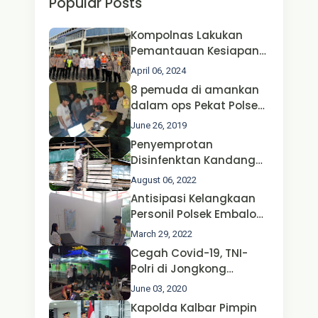
Popular Posts
Kompolnas Lakukan
Pemantauan Kesiapan
Operasi Ketupat 2024 di
April 06, 2024
Polda Jatim Bersama
8 pemuda di amankan
Kapolri dan Menteri
dalam ops Pekat Polsek
Perhubungan
Jongkong
June 26, 2019
Penyemprotan
Disinfenktan Kandang
Ternak Kambing warga
August 06, 2022
Oleh Satgas Ops Aman
Antisipasi Kelangkaan
Nusa II Polda Kalbar*
Personil Polsek Embaloh
Hulu Gencar Lakukan
March 29, 2022
Pengecekan Oksigen
Cegah Covid-19, TNI-
Polri di Jongkong
Himbau Masyarakat
June 03, 2020
Jangan Kumpul Hinga
Kapolda Kalbar Pimpin
Larut Malam.