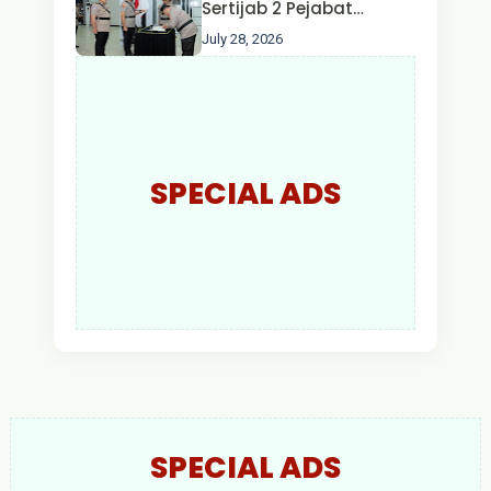
Sertijab 2 Pejabat
Utama dan 7 Kapolres,
July 28, 2026
AKBP Wisnu Perdana
Putra Resmi Jabat
Kapolres Kapuas Hulu
SPECIAL ADS
SPECIAL ADS