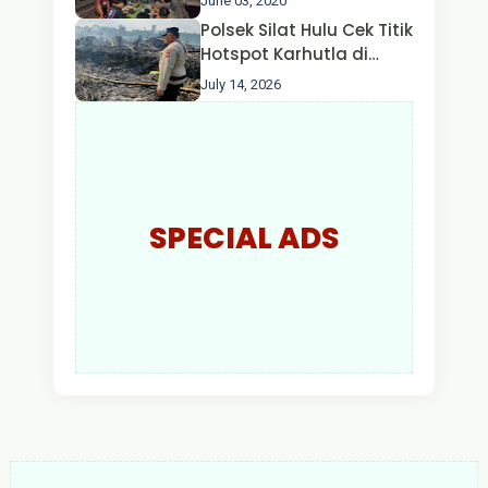
June 03, 2020
Jangan Kumpul Hinga
Polsek Silat Hulu Cek Titik
Larut Malam.
Hotspot Karhutla di
Desa Nanga Dangkan,
July 14, 2026
Api Ditemukan Sudah
Padam
SPECIAL ADS