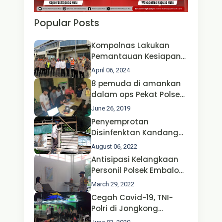
Popular Posts
Kompolnas Lakukan
Pemantauan Kesiapan
Operasi Ketupat 2024 di
April 06, 2024
Polda Jatim Bersama
8 pemuda di amankan
Kapolri dan Menteri
dalam ops Pekat Polsek
Perhubungan
Jongkong
June 26, 2019
Penyemprotan
Disinfenktan Kandang
Ternak Kambing warga
August 06, 2022
Oleh Satgas Ops Aman
Antisipasi Kelangkaan
Nusa II Polda Kalbar*
Personil Polsek Embaloh
Hulu Gencar Lakukan
March 29, 2022
Pengecekan Oksigen
Cegah Covid-19, TNI-
Polri di Jongkong
Himbau Masyarakat