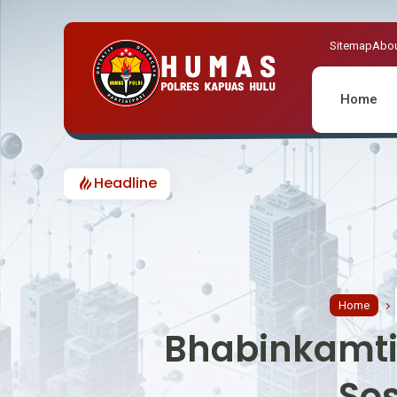
Sitemap
Abou
Home
Headline
Home
Bhabinkamti
Sos