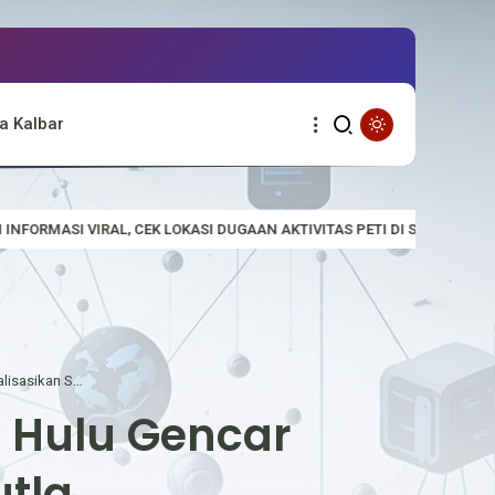
a Kalbar
SI DUGAAN AKTIVITAS PETI DI SUNGAI EMPALAK
Polsek Empanang
Bhabinkamtibmas Polsek Embaloh Hulu Gencar Sosialisasikan Stop Karhutla
 Hulu Gencar
utla