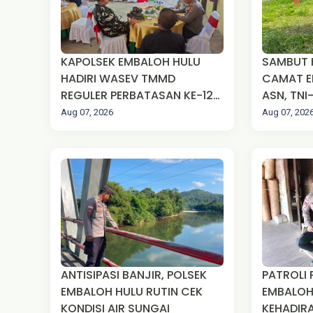
KAPOLSEK EMBALOH HULU
SAMBUT H
HADIRI WASEV TMMD
CAMAT E
REGULER PERBATASAN KE-129
ASN, TNI
TA 2026 DI DESA SUNGAI
MASYAR
Aug 07, 2026
Aug 07, 202
ULAK PAUK
ROYONG 
LAPANGA
ANTISIPASI BANJIR, POLSEK
PATROLI 
EMBALOH HULU RUTIN CEK
EMBALOH
KONDISI AIR SUNGAI
KEHADIRA