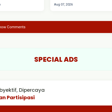
AKAT
KEWASPADAAN MELALUI
6
Aug 07, 2026
SISPAM MAKO
how Comments
SPECIAL ADS
byektif, Dipercaya
an Partisipasi