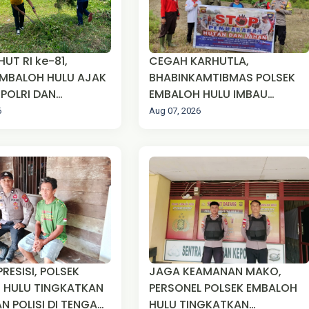
UT RI ke-81,
CEGAH KARHUTLA,
MBALOH HULU AJAK
BHABINKAMTIBMAS POLSEK
-POLRI DAN
EMBALOH HULU IMBAU
AKAT GOTONG
WARGA TIDAK MEMBAKAR
6
Aug 07, 2026
BERSIHKAN
LAHAN
N PIUS SUAKA
PRESISI, POLSEK
JAGA KEAMANAN MAKO,
 HULU TINGKATKAN
PERSONEL POLSEK EMBALOH
N POLISI DI TENGAH
HULU TINGKATKAN