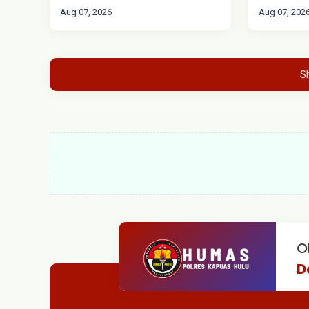
MASYAR
Aug 07, 2026
Aug 07, 202
S
O
D