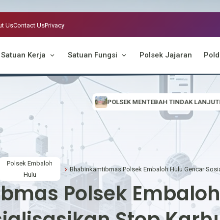
t Us
Contact Us
Privacy
Satuan Kerja
Satuan Fungsi
Polsek Jajaran
Pold
POLSEK MENTEBAH TINDAK LANJUTI INFORMASI VIRAL, CEK LOKA
Polsek Embaloh
Hulu
bmas Polsek Embaloh
ialisasikan Stop Karh