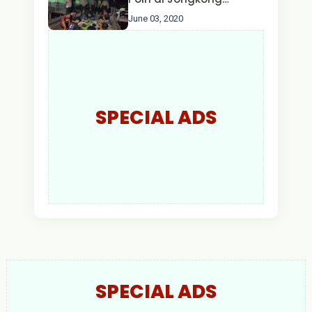
Himbau Masyarakat
June 03, 2020
Jangan Kumpul Hinga
Larut Malam.
SPECIAL ADS
SPECIAL ADS