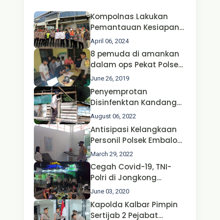
Kompolnas Lakukan
Pemantauan Kesiapan
Operasi Ketupat 2024 di
April 06, 2024
Polda Jatim Bersama
8 pemuda di amankan
Kapolri dan Menteri
dalam ops Pekat Polsek
Perhubungan
Jongkong
June 26, 2019
Penyemprotan
Disinfenktan Kandang
Ternak Kambing warga
August 06, 2022
Oleh Satgas Ops Aman
Antisipasi Kelangkaan
Nusa II Polda Kalbar*
Personil Polsek Embaloh
Hulu Gencar Lakukan
March 29, 2022
Pengecekan Oksigen
Cegah Covid-19, TNI-
Polri di Jongkong
Himbau Masyarakat
June 03, 2020
Jangan Kumpul Hinga
Kapolda Kalbar Pimpin
Larut Malam.
Sertijab 2 Pejabat