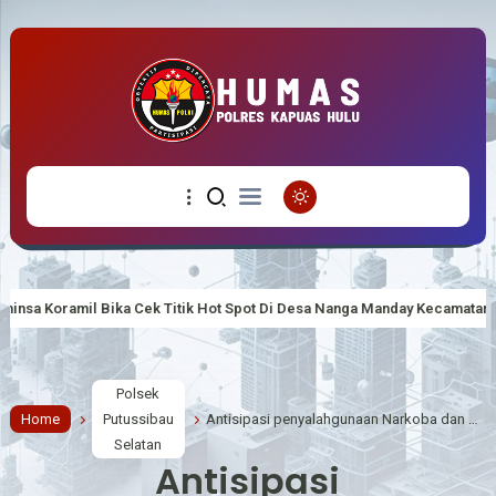
tik Hot Spot Di Desa Nanga Manday Kecamatan Bika Kabupaten Kapuas Hulu
Polsek
Home
Putussibau
Antisipasi penyalahgunaan Narkoba dan Bullying Polsek Putussibau Selatan gencar laksanakan sosialisasi di Persekolahan
Selatan
Antisipasi