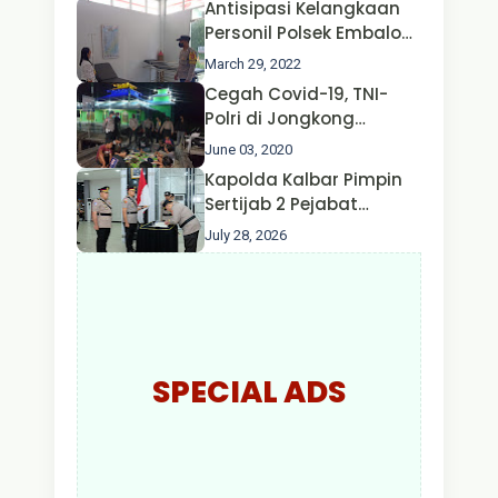
Antisipasi Kelangkaan
Nusa II Polda Kalbar*
Personil Polsek Embaloh
Hulu Gencar Lakukan
March 29, 2022
Pengecekan Oksigen
Cegah Covid-19, TNI-
Polri di Jongkong
Himbau Masyarakat
June 03, 2020
Jangan Kumpul Hinga
Kapolda Kalbar Pimpin
Larut Malam.
Sertijab 2 Pejabat
Utama dan 7 Kapolres,
July 28, 2026
AKBP Wisnu Perdana
Putra Resmi Jabat
Kapolres Kapuas Hulu
SPECIAL ADS