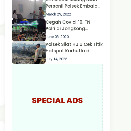
Nusa II Polda Kalbar*
Personil Polsek Embaloh
Hulu Gencar Lakukan
March 29, 2022
Pengecekan Oksigen
Cegah Covid-19, TNI-
Polri di Jongkong
Himbau Masyarakat
June 03, 2020
Jangan Kumpul Hinga
Polsek Silat Hulu Cek Titik
Larut Malam.
Hotspot Karhutla di
Desa Nanga Dangkan,
July 14, 2026
Api Ditemukan Sudah
Padam
SPECIAL ADS