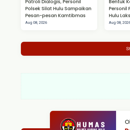
Patroli Dialogis, Personil
Bentuk K
Polsek Silat Hulu Sampaikan
Personil 
Pesan-pesan Kamtibmas
Hulu La
Pengam
Aug 08, 2026
Aug 08, 202
S
O