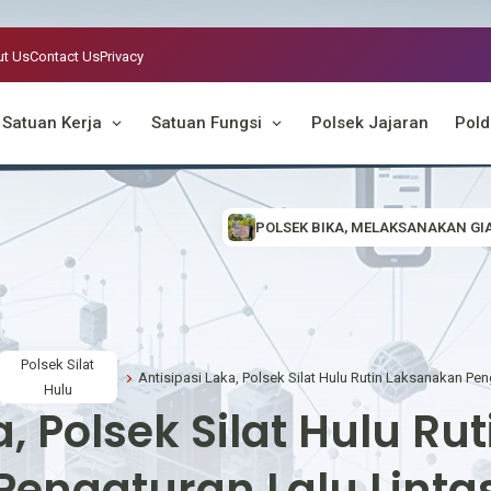
t Us
Contact Us
Privacy
Satuan Kerja
Satuan Fungsi
Polsek Jajaran
Pold
POLSEK BIKA, MELAKSANAKAN GIAT SOSIALISASI DAN HIMBA
Polsek Silat
Hulu
a, Polsek Silat Hulu R
Pengaturan Lalu Linta