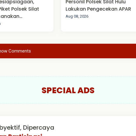
esiapsiagaan,
Personil Polsek Silat Hulu
Piket Polsek Silat
Lakukan Pengecekan APAR
ksanakan
Aug 08, 2026
anan Mako
6
how Comments
SPECIAL ADS
byektif, Dipercaya