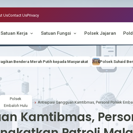
t Us
Contact Us
Privacy
Satuan Kerja
Satuan Fungsi
Polsek Jajaran
Pold
utih kepada Masyarakat
Polsek Suhaid Bersama Forkopimcam dan M
Polsek
Embaloh Hulu
uan Kamtibmas, Person
ingkatkan Patroli Mal