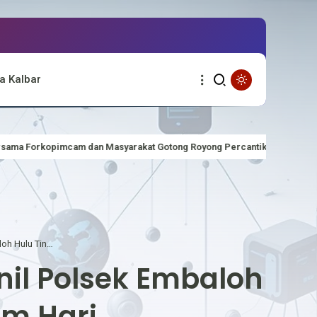
a Kalbar
asyarakat Gotong Royong Percantik Lapangan Upacara HUT Kemerdekaan
Antisipasi Gangguan Kamtibmas, Personil Polsek Embaloh Hulu Tingkatkan Patroli Malam Hari
il Polsek Embaloh
am Hari