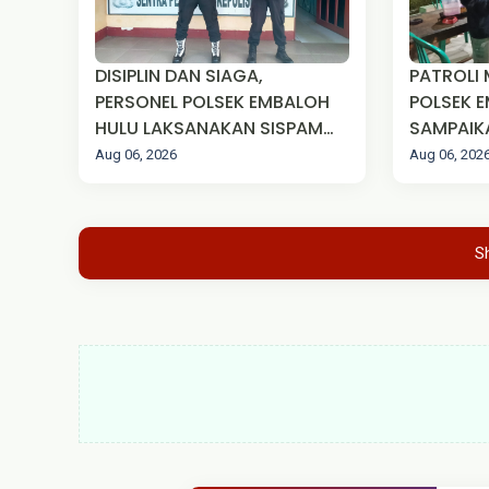
DISIPLIN DAN SIAGA,
PATROLI
PERSONEL POLSEK EMBALOH
POLSEK 
HULU LAKSANAKAN SISPAM
SAMPAIK
MAKO SECARA RUTIN
KAMTIBM
Aug 06, 2026
Aug 06, 202
S