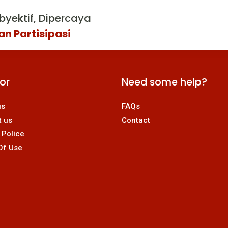
byektif, Dipercaya
an Partisipasi
For
Need some help?
us
FAQs
t us
Contact
 Police
Of Use