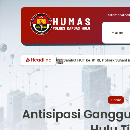
Sitemap
Abou
Home
Headline
Sambut HUT ke-81 RI, Polsek Suhaid Bagikan Bendera Merah P
Home
Antisipasi Gangg
Hulu T