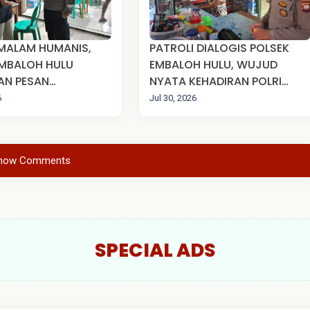
 MALAM HUMANIS,
PATROLI DIALOGIS POLSEK
EMBALOH HULU
EMBALOH HULU, WUJUD
AN PESAN
NYATA KEHADIRAN POLRI
AS KEPADA WARGA
JAGA KEAMANAN
6
Jul 30, 2026
MASYARAKAT
how Comments
SPECIAL ADS