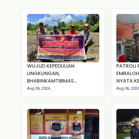
WUJUD KEPEDULIAN
PATROLI 
LINGKUNGAN,
EMBALOH
BHABINKAMTIBMAS
NYATA KE
SAMPAIKAN HIMBAUAN STOP
TENGAH 
Aug 06, 2026
Aug 06, 202
KARHUTLA