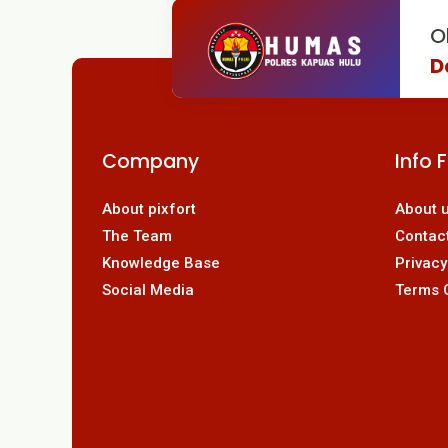
O
D
Company
Info 
About pixfort
About 
The Team
Contac
Knowledge Base
Privacy
Social Media
Terms 