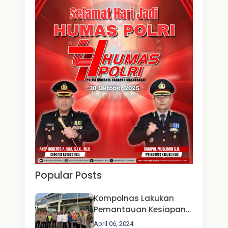
Popular Posts
Kompolnas Lakukan
Pemantauan Kesiapan
Operasi Ketupat 2024 di
April 06, 2024