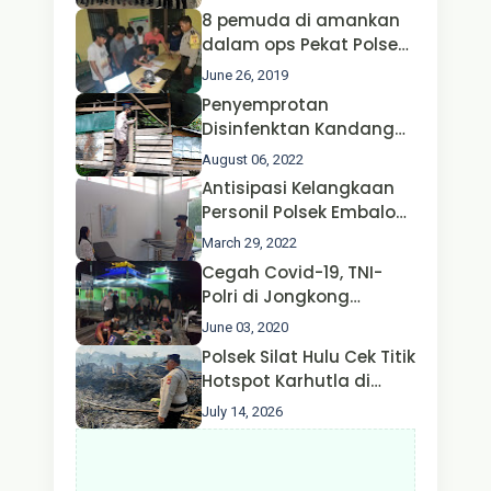
Polda Jatim Bersama
8 pemuda di amankan
Kapolri dan Menteri
dalam ops Pekat Polsek
Perhubungan
Jongkong
June 26, 2019
Penyemprotan
Disinfenktan Kandang
Ternak Kambing warga
August 06, 2022
Oleh Satgas Ops Aman
Antisipasi Kelangkaan
Nusa II Polda Kalbar*
Personil Polsek Embaloh
Hulu Gencar Lakukan
March 29, 2022
Pengecekan Oksigen
Cegah Covid-19, TNI-
Polri di Jongkong
Himbau Masyarakat
June 03, 2020
Jangan Kumpul Hinga
Polsek Silat Hulu Cek Titik
Larut Malam.
Hotspot Karhutla di
Desa Nanga Dangkan,
July 14, 2026
Api Ditemukan Sudah
Padam