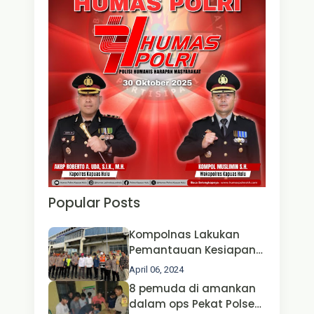
Popular Posts
Kompolnas Lakukan
Pemantauan Kesiapan
Operasi Ketupat 2024 di
April 06, 2024
Polda Jatim Bersama
8 pemuda di amankan
Kapolri dan Menteri
dalam ops Pekat Polsek
Perhubungan