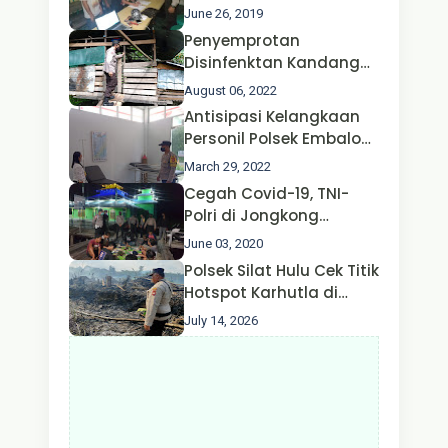
Jongkong
June 26, 2019
Penyemprotan
Disinfenktan Kandang
Ternak Kambing warga
August 06, 2022
Oleh Satgas Ops Aman
Antisipasi Kelangkaan
Nusa II Polda Kalbar*
Personil Polsek Embaloh
Hulu Gencar Lakukan
March 29, 2022
Pengecekan Oksigen
Cegah Covid-19, TNI-
Polri di Jongkong
Himbau Masyarakat
June 03, 2020
Jangan Kumpul Hinga
Polsek Silat Hulu Cek Titik
Larut Malam.
Hotspot Karhutla di
Desa Nanga Dangkan,
July 14, 2026
Api Ditemukan Sudah
Padam