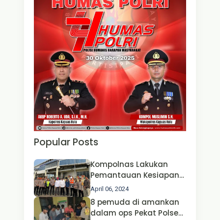
Popular Posts
Kompolnas Lakukan
Pemantauan Kesiapan
Operasi Ketupat 2024 di
April 06, 2024
Polda Jatim Bersama
8 pemuda di amankan
Kapolri dan Menteri
dalam ops Pekat Polsek
Perhubungan