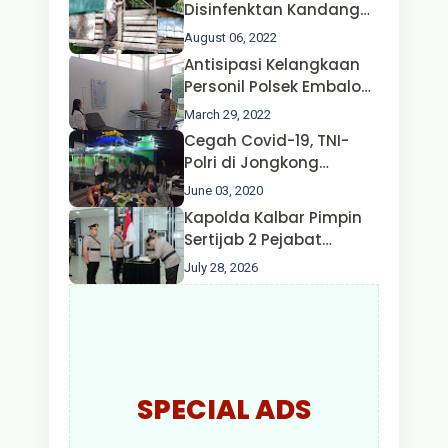
Disinfenktan Kandang
Ternak Kambing warga
August 06, 2022
Oleh Satgas Ops Aman
Antisipasi Kelangkaan
Nusa II Polda Kalbar*
Personil Polsek Embaloh
Hulu Gencar Lakukan
March 29, 2022
Pengecekan Oksigen
Cegah Covid-19, TNI-
Polri di Jongkong
Himbau Masyarakat
June 03, 2020
Jangan Kumpul Hinga
Kapolda Kalbar Pimpin
Larut Malam.
Sertijab 2 Pejabat
Utama dan 7 Kapolres,
July 28, 2026
AKBP Wisnu Perdana
Putra Resmi Jabat
Kapolres Kapuas Hulu
SPECIAL ADS