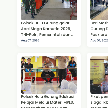
Polsek Hulu Gurung gelar
Beri Moti
Apel Siaga Karhutla 2026,
Gurung 
TNI-Polri, Pemerintah dan
Paskibr
masyarakat Perkuat Sinergi
Kemerdek
Aug 07, 2026
Aug 07, 202
Cegah Kebakaran
Polsek Hulu Gurung Edukasi
Piket penjagaa
Pelajar Melalui Materi MPLS,
siaga 1x12 jam