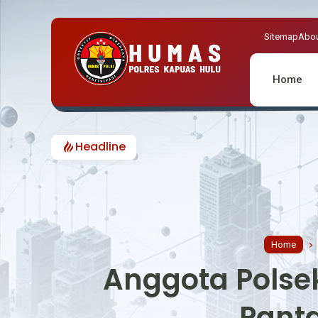
Sitemap
Abou
Home
Headline
Home
Anggota Polse
Panta