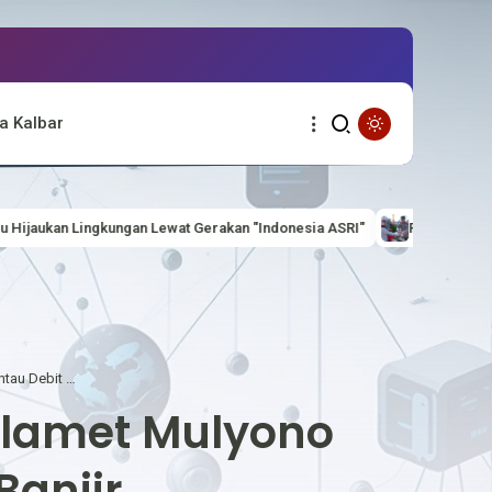
a Kalbar
akan "Indonesia ASRI"
Polres Kapuas Hulu Bagikan 100 Bendera Mer
Anggota Polsek Hulu Gurung Aipda Slamet Mulyono Pantau Debit Air Antisipasi Banjir
Slamet Mulyono
Banjir