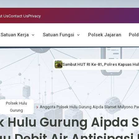
t Us
Contact Us
Privacy
Satuan Kerja
Satuan Fungsi
Polsek Jajaran
Pold
Sambut HUT RI Ke-81, Polres Kapuas Hulu Hijaukan Lingkungan Lewat Ger
Polsek Hulu
Gurung
k Hulu Gurung Aipda 
u Debit Air Antisipasi 