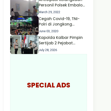
Nusa II Polda Kalbar*
Personil Polsek Embaloh
Hulu Gencar Lakukan
March 29, 2022
Pengecekan Oksigen
Cegah Covid-19, TNI-
Polri di Jongkong
Himbau Masyarakat
June 03, 2020
Jangan Kumpul Hinga
Kapolda Kalbar Pimpin
Larut Malam.
Sertijab 2 Pejabat
Utama dan 7 Kapolres,
July 28, 2026
AKBP Wisnu Perdana
Putra Resmi Jabat
Kapolres Kapuas Hulu
SPECIAL ADS