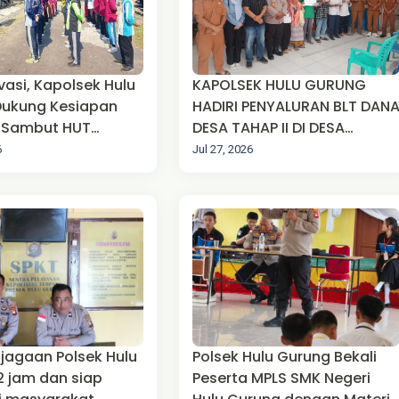
vasi, Kapolsek Hulu
KAPOLSEK HULU GURUNG
Dukung Kesiapan
HADIRI PENYALURAN BLT DAN
a Sambut HUT
DESA TAHAP II DI DESA
aan RI ke-81
LANDAU KUMPANG
6
Jul 27, 2026
n Polsek Hulu
Polsek Hulu Gurung Bekali
 dan siap
Peserta MPLS SMK Negeri