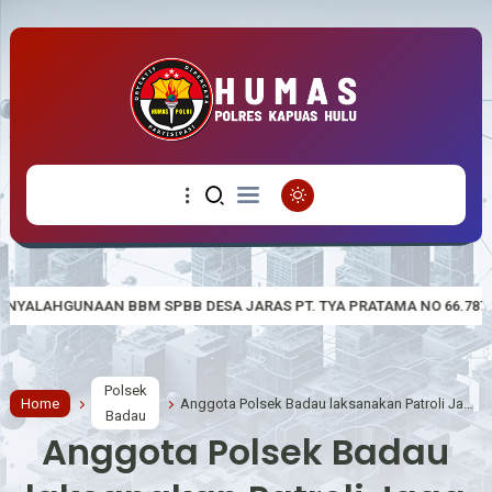
SPBB DESA JARAS PT. TYA PRATAMA NO 66.787.006
POLSEK BI
Polsek
Home
Anggota Polsek Badau laksanakan Patroli Jaga Kamtibmas Wilayah Hukum Polsek Badau
Badau
Anggota Polsek Badau