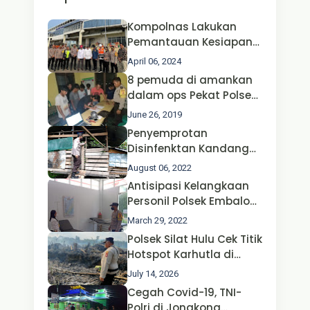
Kompolnas Lakukan
Pemantauan Kesiapan
Operasi Ketupat 2024 di
April 06, 2024
Polda Jatim Bersama
8 pemuda di amankan
Kapolri dan Menteri
dalam ops Pekat Polsek
Perhubungan
Jongkong
June 26, 2019
Penyemprotan
Disinfenktan Kandang
Ternak Kambing warga
August 06, 2022
Oleh Satgas Ops Aman
Antisipasi Kelangkaan
Nusa II Polda Kalbar*
Personil Polsek Embaloh
Hulu Gencar Lakukan
March 29, 2022
Pengecekan Oksigen
Polsek Silat Hulu Cek Titik
Hotspot Karhutla di
Desa Nanga Dangkan,
July 14, 2026
Api Ditemukan Sudah
Cegah Covid-19, TNI-
Padam
Polri di Jongkong