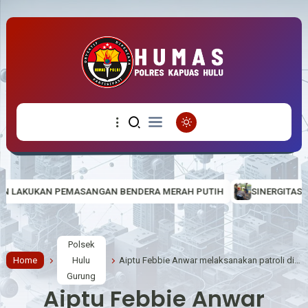
 BENDERA MERAH PUTIH
SINERGITAS TNI-POLRI DUKUNG PROGRAM
Polsek
Home
Hulu
Aiptu Febbie Anwar melaksanakan patroli dialogis menyapa warga, Jaga Kamtibmas di tempat rawan.
Gurung
Aiptu Febbie Anwar