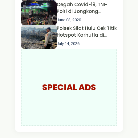
Pengecekan Oksigen
Cegah Covid-19, TNI-
Polri di Jongkong
Himbau Masyarakat
June 03, 2020
Jangan Kumpul Hinga
Polsek Silat Hulu Cek Titik
Larut Malam.
Hotspot Karhutla di
Desa Nanga Dangkan,
July 14, 2026
Api Ditemukan Sudah
Padam
SPECIAL ADS