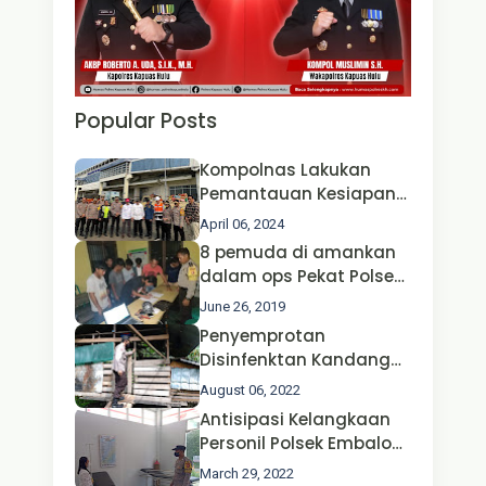
Popular Posts
Kompolnas Lakukan
Pemantauan Kesiapan
Operasi Ketupat 2024 di
April 06, 2024
Polda Jatim Bersama
8 pemuda di amankan
Kapolri dan Menteri
dalam ops Pekat Polsek
Perhubungan
Jongkong
June 26, 2019
Penyemprotan
Disinfenktan Kandang
Ternak Kambing warga
August 06, 2022
Oleh Satgas Ops Aman
Antisipasi Kelangkaan
Nusa II Polda Kalbar*
Personil Polsek Embaloh
Hulu Gencar Lakukan
March 29, 2022