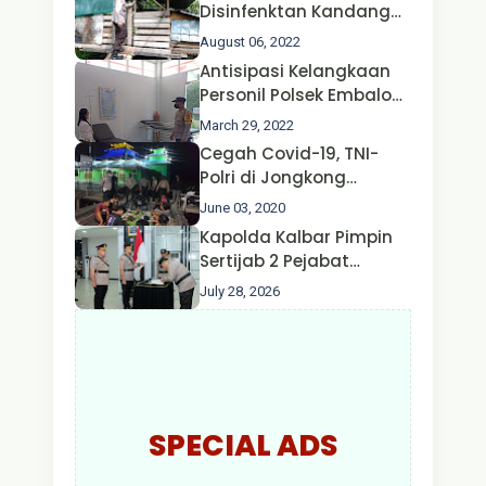
Disinfenktan Kandang
Ternak Kambing warga
August 06, 2022
Oleh Satgas Ops Aman
Antisipasi Kelangkaan
Nusa II Polda Kalbar*
Personil Polsek Embaloh
Hulu Gencar Lakukan
March 29, 2022
Pengecekan Oksigen
Cegah Covid-19, TNI-
Polri di Jongkong
Himbau Masyarakat
June 03, 2020
Jangan Kumpul Hinga
Kapolda Kalbar Pimpin
Larut Malam.
Sertijab 2 Pejabat
Utama dan 7 Kapolres,
July 28, 2026
AKBP Wisnu Perdana
Putra Resmi Jabat
Kapolres Kapuas Hulu
SPECIAL ADS