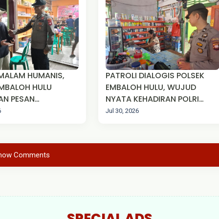
 MALAM HUMANIS,
PATROLI DIALOGIS POLSEK
EMBALOH HULU
EMBALOH HULU, WUJUD
AN PESAN
NYATA KEHADIRAN POLRI
AS KEPADA WARGA
JAGA KEAMANAN
6
Jul 30, 2026
MASYARAKAT
how Comments
SPECIAL ADS