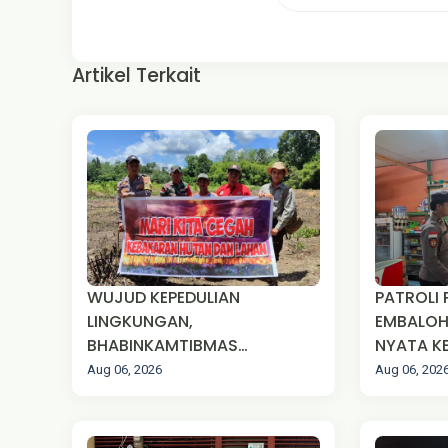
Artikel Terkait
WUJUD KEPEDULIAN
PATROLI 
LINGKUNGAN,
EMBALOH
BHABINKAMTIBMAS
NYATA KE
SAMPAIKAN HIMBAUAN STOP
TENGAH 
Aug 06, 2026
Aug 06, 202
KARHUTLA