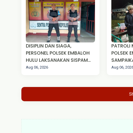
DISIPLIN DAN SIAGA,
PATROLI
PERSONEL POLSEK EMBALOH
POLSEK 
HULU LAKSANAKAN SISPAM
SAMPAIK
MAKO SECARA RUTIN
KAMTIBM
Aug 06, 2026
Aug 06, 202
S