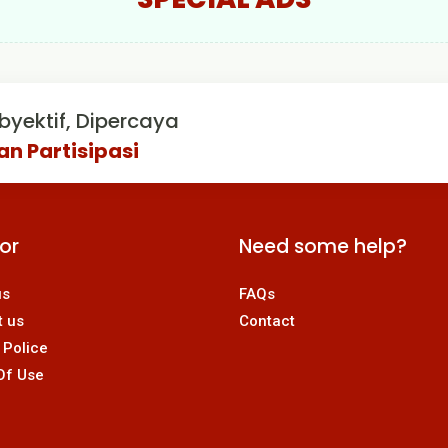
byektif, Dipercaya
an Partisipasi
For
Need some help?
us
FAQs
t us
Contact
 Police
Of Use