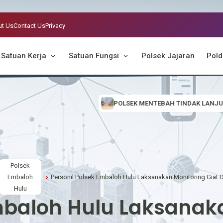
t Us
Contact Us
Privacy
Satuan Kerja
Satuan Fungsi
Polsek Jajaran
Pold
POLSEK MENTEBAH TINDAK LANJUTI INFORMASI VIRAL, CEK 
Polsek
Embaloh
Hulu
mbaloh Hulu Laksanak