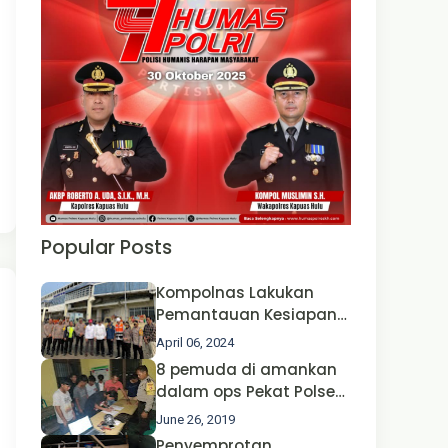
Popular Posts
Kompolnas Lakukan
Pemantauan Kesiapan
Operasi Ketupat 2024 di
April 06, 2024
Polda Jatim Bersama
8 pemuda di amankan
Kapolri dan Menteri
dalam ops Pekat Polsek
Perhubungan
Jongkong
June 26, 2019
Penyemprotan