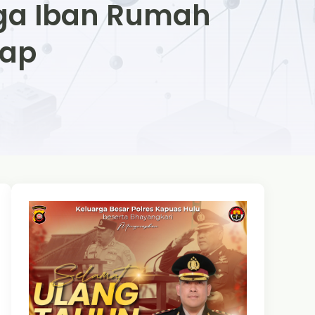
aga Iban Rumah
dap