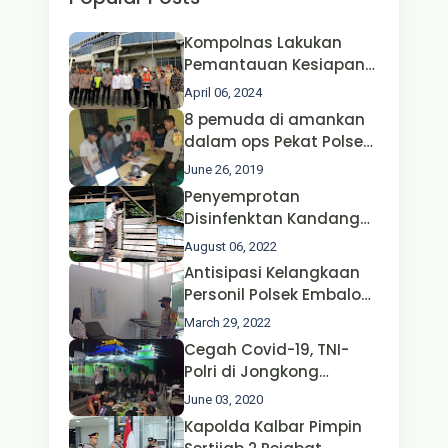
Kompolnas Lakukan
Pemantauan Kesiapan
Operasi Ketupat 2024 di
April 06, 2024
Polda Jatim Bersama
8 pemuda di amankan
Kapolri dan Menteri
dalam ops Pekat Polsek
Perhubungan
Jongkong
June 26, 2019
Penyemprotan
Disinfenktan Kandang
Ternak Kambing warga
August 06, 2022
Oleh Satgas Ops Aman
Antisipasi Kelangkaan
Nusa II Polda Kalbar*
Personil Polsek Embaloh
Hulu Gencar Lakukan
March 29, 2022
Pengecekan Oksigen
Cegah Covid-19, TNI-
Polri di Jongkong
Himbau Masyarakat
June 03, 2020
Jangan Kumpul Hinga
Kapolda Kalbar Pimpin
Larut Malam.