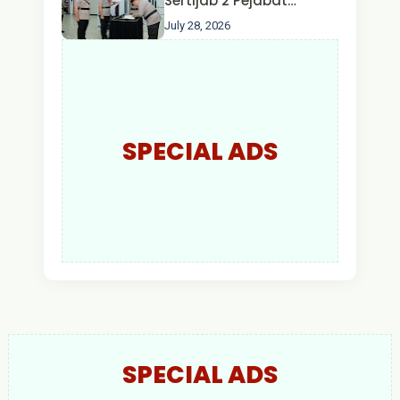
Sertijab 2 Pejabat
Utama dan 7 Kapolres,
July 28, 2026
AKBP Wisnu Perdana
Putra Resmi Jabat
Kapolres Kapuas Hulu
SPECIAL ADS
SPECIAL ADS