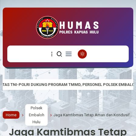
GRAM TMMD, PERSONEL POLSEK EMBALOH HULU IKUT REHABILITASI RU
Polsek
Home
Embaloh
Jaga Kamtibmas Tetap Aman dan Kondusif, Personil Polsek Embaloh Hulu Laksanakan Patroli Dialogis
Hulu
Jaga Kamtibmas Tetap