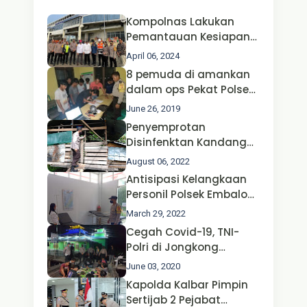
Kompolnas Lakukan
Pemantauan Kesiapan
Operasi Ketupat 2024 di
April 06, 2024
Polda Jatim Bersama
8 pemuda di amankan
Kapolri dan Menteri
dalam ops Pekat Polsek
Perhubungan
Jongkong
June 26, 2019
Penyemprotan
Disinfenktan Kandang
Ternak Kambing warga
August 06, 2022
Oleh Satgas Ops Aman
Antisipasi Kelangkaan
Nusa II Polda Kalbar*
Personil Polsek Embaloh
Hulu Gencar Lakukan
March 29, 2022
Pengecekan Oksigen
Cegah Covid-19, TNI-
Polri di Jongkong
Himbau Masyarakat
June 03, 2020
Jangan Kumpul Hinga
Kapolda Kalbar Pimpin
Larut Malam.
Sertijab 2 Pejabat